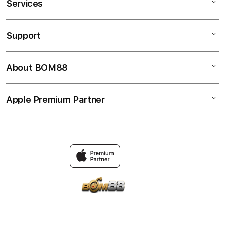
e
Services
Akun Game
c
Game Trend
o
Support
Akun Game Trend Terpercaya
l
Game Akurat
u
Garansi Kemenangan Maksimal
Demo Game
About BOM88
m
My Account
Link Resmi Situs Game Terbaik
Game Demo
n
Collection & Delivery
Situs Resmi Demo Game Online
a
Link Resmi
Apple Premium Partner
About Us
Returns & Exchanges
c
Akses Mudah ke Demo Game Terlengkap
Situs Trend
c
Why BOM88
Contact Us
Akun Demo Game Aman dan Terpercaya
o
PG Soft
FAQ
r
Layanan Pelanggan Aktif 24 Jam
d
Privacy Policy
i
Site Terms of Use
o
n