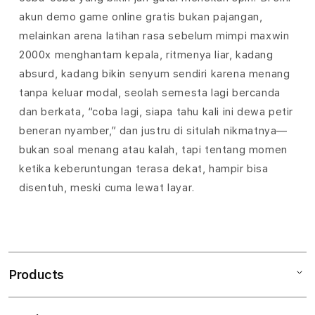
akun
demo game
online gratis bukan pajangan,
melainkan arena latihan rasa sebelum mimpi maxwin
2000x menghantam kepala, ritmenya liar, kadang
absurd, kadang bikin senyum sendiri karena menang
tanpa keluar modal, seolah semesta lagi bercanda
dan berkata, “coba lagi, siapa tahu kali ini dewa petir
beneran nyamber,” dan justru di situlah nikmatnya—
bukan soal menang atau kalah, tapi tentang momen
ketika keberuntungan terasa dekat, hampir bisa
disentuh, meski cuma lewat layar.
S
i
n
Products
g
l