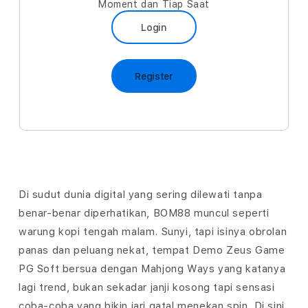
Moment dan Tiap Saat
Login
Register
Di sudut dunia digital yang sering dilewati tanpa
benar-benar diperhatikan, BOM88 muncul seperti
warung kopi tengah malam. Sunyi, tapi isinya obrolan
panas dan peluang nekat, tempat
Demo Zeus
Game
PG Soft bersua dengan Mahjong Ways yang katanya
lagi trend, bukan sekadar janji kosong tapi sensasi
coba-coba yang bikin jari gatal menekan spin. Di sini